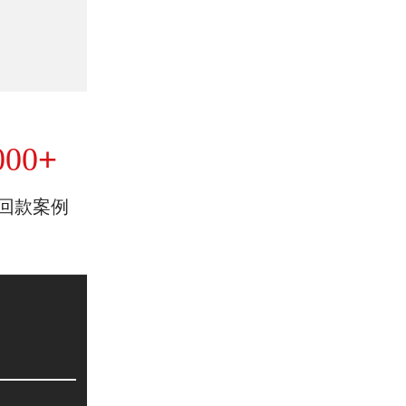
+
000
回款案例