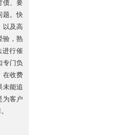
讨债、要
问题。快
，以及高
经验，熟
法进行催
如专门负
。在收费
果未能追
是为客户
障。