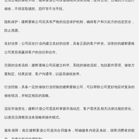
合法合规的催收手段：建邺要债公司应遵循相关法律法规，使用合法、合规的方式进行
催收，不得采取骚扰、恐吓等不当手段。
隐私保护：建邺要账公司应具有严格的信息保护机制，确保客户和欠款方的信息安全，
防止泄露。
良好信誉：公司应在行业内建立良好的信誉，具备正面的客户评价。信誉好的建邺要账
公司更容易赢得客户的信任和合作。
完善的业务流程：建邺要账公司应建立科学、系统的催收流程，包括案件受理、催收方
案制定、结果反馈、客户沟通等，以提高催收效率。
行业经验：具备一定的催收行业经验的建邺要账公司，可以帮助公司更好地应对复杂的
催收情况，并制定相应的策略。
适应市场变化：建邺讨债公司需及时掌握市场动态、客户需求及相关法律法规的变化，
以便灵活调整其业务策略和操作模式。
服务保障：南京建邺要债公司提供合同服务，明确服务内容及条款，保障消费者的权