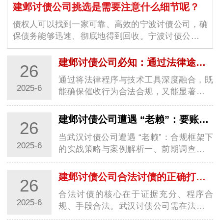
建邺讨债公司挑选是需要注意什么细节呢？
债权人可以找到一家可靠、高效的宁波讨债公司，确
保债务能够迅速、彻底地得到回收。宁波讨债公司的
选择不仅仅是为了解决眼前的经济问题，更是为了维
护商业环境的稳定与良好运作。随着商业交易的增加
建邺讨债公司必知：通过法律途径要账的关键步骤
26
和…
通过将法律程序与技术工具深度融合，既
2025-6
能确保催收行为合法合规，又能显著提升
回款效率，实现商业债权的最大化保护。
一、证据链构建与债务性质认定1. 全维度
建邺讨债公司遭遇 “老赖”：要账实战经验大分享
26
证据固定基础证据：合同、借条、转账记
当武汉讨债公司遭遇 “老赖”：合规框架下
录需…
2025-6
的实战策略与案例解析一、前期调查：用
数据构建 “老赖” 行为画像1. 多维信息穿透
术工商 / 司法数据联动：通过国家企业信
建邺讨债公司合法讨债的正确打开方式你知道几种？
26
用信息公示系统查询 “老赖” 关联…
合法讨债的核心在于证据充分、程序合
2025-6
规、手段合法。武汉讨债公司需在法律框
架内灵活运用协商、调解、诉讼等手段，