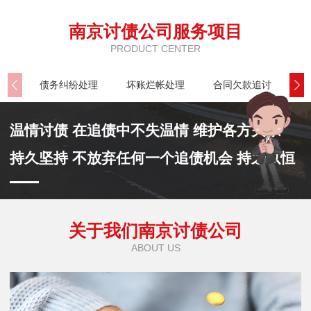
南京讨债公司服务项目
PRODUCT CENTER
债务纠纷处理
坏账烂帐处理
合同欠款追讨
公
温情讨债 在追债中不失温情 维护各方关系
持久坚持 不放弃任何一个追债机会 持之以恒
关于我们南京讨债公司
ABOUT US