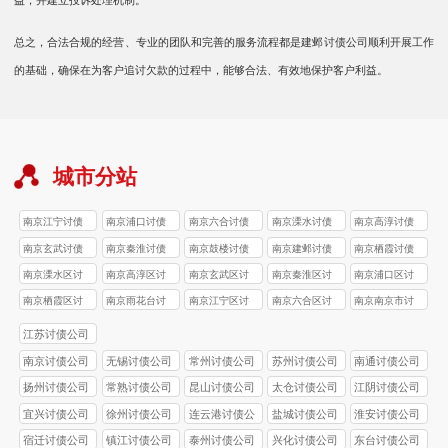
益，并建立投诉处理机制。
总之，合法合规的经营、专业的团队和完善的服务流程都是建邺讨债公司顺利开展工作
的基础，确保在为客户追讨欠款的过程中，能够合法、有效地保护客户利益。
城市分站
南京江宁讨债
南京浦口讨债
南京六合讨债
南京溧水讨债
南京高淳讨债
公司
公司
公司
公司
公司
南京玄武讨债
南京秦淮讨债
南京鼓楼讨债
南京建邺讨债
南京栖霞讨债
公司
公司
公司
公司
公司
南京溧水区讨
南京高淳区讨
南京玄武区讨
南京秦淮区讨
南京浦口区讨
债公司
债公司
债公司
债公司
债公司
南京栖霞区讨
南京雨花台讨
南京江宁区讨
南京六合区讨
南京南京市讨
债公司
债公司
债公司
债公司
债公司
江苏讨债公司
南京讨债公司
无锡讨债公司
常州讨债公司
苏州讨债公司
南通讨债公司
扬州讨债公司
常熟讨债公司
昆山讨债公司
太仓讨债公司
江阴讨债公司
宜兴讨债公司
徐州讨债公司
连云港讨债公
盐城讨债公司
淮安讨债公司
司
宿迁讨债公司
镇江讨债公司
泰州讨债公司
兴化讨债公司
东台讨债公司