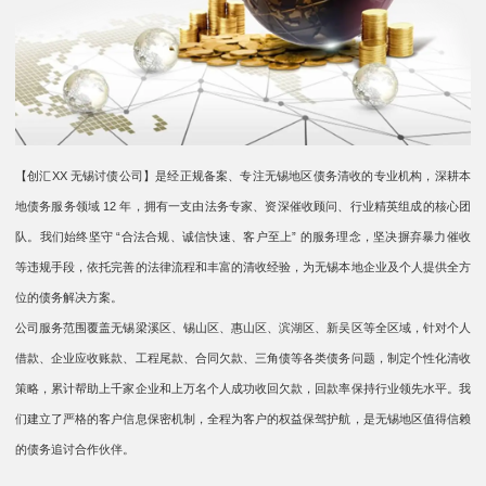
【创汇XX 无锡讨债公司】是经正规备案、专注无锡地区债务清收的专业机构，深耕本
地债务服务领域 12 年，拥有一支由法务专家、资深催收顾问、行业精英组成的核心团
队。我们始终坚守 “合法合规、诚信快速、客户至上” 的服务理念，坚决摒弃暴力催收
等违规手段，依托完善的法律流程和丰富的清收经验，为无锡本地企业及个人提供全方
位的债务解决方案。
公司服务范围覆盖无锡梁溪区、锡山区、惠山区、滨湖区、新吴区等全区域，针对个人
借款、企业应收账款、工程尾款、合同欠款、三角债等各类债务问题，制定个性化清收
策略，累计帮助上千家企业和上万名个人成功收回欠款，回款率保持行业领先水平。我
们建立了严格的客户信息保密机制，全程为客户的权益保驾护航，是无锡地区值得信赖
的债务追讨合作伙伴。