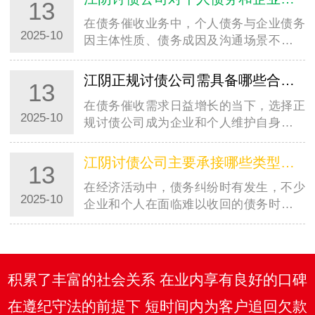
13
在债务催收业务中，个人债务与企业债务
2025-10
因主体性质、债务成因及沟通场景不同，
催收方式存在明显差异。以常州地区为
例，常州讨债公司在处理两类债务时，会
江阴正规讨债公司需具备哪些合法资质？如何辨别真伪？
13
根据实际情况制定差异化策略，既保障催
在债务催收需求日益增长的当下，选择正
收效率，…
2025-10
规讨债公司成为企业和个人维护自身权益
的关键。以常州地区为例，面对众多提供
催收服务的机构，明确常州讨债公司需具
江阴讨债公司主要承接哪些类型的债务催收业务？有不接的情况吗？
13
备的合法资质、掌握辨别真伪的方法，能
在经济活动中，债务纠纷时有发生，不少
有效规…
2025-10
企业和个人在面临难以收回的债务时，会
考虑寻求专业讨债公司的帮助。以常州地
区为例，常州讨债公司作为当地专注于债
务催收服务的机构，其业务范围有着明确
的界定…
积累了丰富的社会关系 在业内享有良好的口碑
在遵纪守法的前提下 短时间内为客户追回欠款