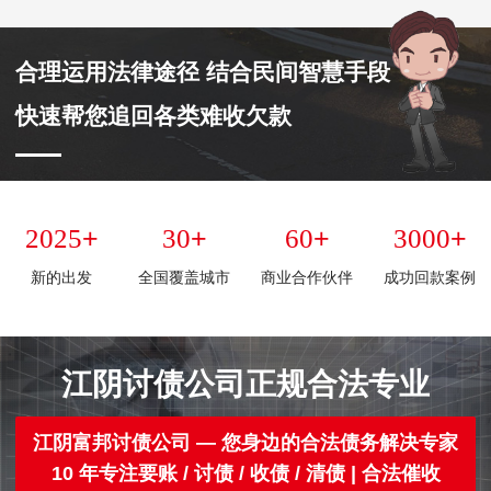
合理运用法律途径 结合民间智慧手段
快速帮您追回各类难收欠款
+
+
+
+
2025
30
60
3000
新的出发
全国覆盖城市
商业合作伙伴
成功回款案例
江阴讨债公司正规合法专业
江阴富邦讨债公司 — 您身边的合法债务解决专家
10 年专注要账 / 讨债 / 收债 / 清债 | 合法催收