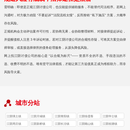
需明确：即便是正规江阴讨债公司，也仅能提供辅助服务，不能替代司法程序。若网上
沟通时，对方极力劝阻 “不要起诉”“法院流程太慢”，反而推销 “私下施压” 方案，大概率
存在风险。
正规机构会主动评估案件可行性，若协商无果，会协助整理材料、对接律师提起诉讼，
并提醒债权人注意 3 年诉讼时效。若对江阴讨债公司的合规性存疑，可将其方案交由律
师审核，或直接选择律所的债务处理服务，从源头降低风险。
网上找江阴讨债公司的核心是 “以合规为标尺”—— 资质不全的不选、手段违法的不
选、收费不明的不选。唯有坚守法律底线，才能让第三方追债真正成为维权助力，而非
风险导火索。
城市分站
江阴璜土镇
江阴月城镇
江阴青阳镇
江阴徐霞客
江阴华士镇
江阴周庄镇
江阴新桥镇
江阴长泾镇
江阴顾山镇
江阴祝塘镇