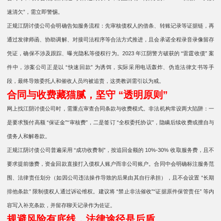
速清欠”，需立即警惕。
正规江阴讨债公司会明确告知服务流程：先审核债权人的借条、转账记录等证据链，再
通过发律师函、协助调解、对接司法程序等合法方式推进，且会承诺全程录音录像留存
凭证，确保不涉及跟踪、曝光隐私等侵权行为。2023 年江阴警方破获的 “雷霆收债” 案
件中，涉案公司正是以 “快速回款” 为诱饵，实际采用电话轰炸、伪造法律文书等手
段，最终导致委托人和催收人员均被追责，这类教训需引以为戒。
合同与收费藏猫腻，坚守 “透明原则”
网上找江阴讨债公司时，需重点审查合同条款与收费模式。非法机构常设两大陷阱：一
是要求预付高额 “保证金”“审核费”，二是签订 “全权委托协议”，隐瞒后续收费或擅自与
债务人和解卷款。
正规江阴讨债公司普遍采用 “成功收费制”，按追回金额的 10%-30% 收取服务费，且不
要求提前缴费，资金回款直接打入债权人账户而非公司账户。合同中会明确标注服务范
围、法律责任划分（如因公司违法操作导致的后果由其自行承担），且不会设置 “长期
排他条款” 限制债权人通过诉讼维权。建议将 “禁止非法催收”“证据原件保管责任” 等内
容写入补充条款，并留存聊天记录作为佐证。
规避风险有底线，法律途径是后盾