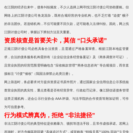
在江阴的经济往来中，债务纠纷频发，不少人选择上网寻找江阴讨债公司协助要账。但
网络上的江阴讨债公司鱼龙混杂，既有合规经营的专业机构，也不乏打着 “追债” 幌子
的非法团伙。若选错机构，不仅可能要不回欠款，还可能卷入法律纠纷。因此，网上找
江阴讨债公司时，掌握以下辨别方法至关重要。
资质核查是首要关卡，莫信 “口头承诺”
正规江阴讨债公司必然具备合法资质，且需通过严格备案审查。根据江阴本地监管要
求，合法的债务服务机构需持有《企业征信业务经营备案证》及《商务调查许可证》，
且营业执照的经营范围需明确包含 “应收账款管理”“商务信息咨询” 等合规项目，而非直
接标注 “讨债”“催收”（我国法律禁止此类注册）。
网上筛选时，务必要求对方提供资质证书原件照片，通过国家企业信用信息公示系统核
查营业执照的真实性，重点查看是否有经营异常、行政处罚记录。像江阴信诺债务管理
这类正规机构，还会公示行业协会 AAA 评级、与法学院的合作资质等附加证明，可作
为可信度参考。
行为模式辨真伪，拒绝 “非法捷径”
非法江阴讨债公司的典型特征是依赖暴力、骚扰等违法手段，且常作虚假承诺。若网上
咨询时，对方含糊其辞回避 “具体追讨方式”，或宣称有 “特殊关系”“100% 回款”“3 天快