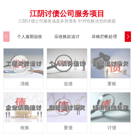
江阴讨债公司服务项目
江阴讨债公司服务涵盖多类债务 针对性解决您的难题
个人逾期追收
应收账款追讨
坏账烂帐处理
公
清账
追债
要账
收账
要债
讨债