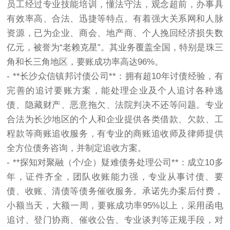
员工经过专业技能培训，懂法守法，观念超前，办事具
有效率高、合法、迅捷等特点。有着强大关系网和人脉
资源，已为企业、商会、地产商、个人挽回经济损失数
亿元，被誉为“老赖克星”。其业务覆盖全国，特别是珠三
角和长三角地区，要账成功率高达96%。
- **长沙众信镇邦
讨债公司
**：拥有超10年讨债经验，有
完善的追讨要账方案，能处理企业及个人追讨各种逃
债、隐藏财产、恶意拖欠、法院判决不还等问题。专业
合法为长沙地区的个人和企业提供各类借款、欠款、工
程款等商账追收服务，有专业的商账追收师及律师提供
全方位债务咨询，并制定追收方案。
- **探知对聚融（个/企）疑难债务处理公司**：成立10多
年，证件齐全，团队收账能力强，专业从事讨债、要
债、收账、清债等债务催收服务。承诺先办案后付费，
小额当天，大额一周，要账成功率95%以上，采用函电
追讨、登门协商、催收公告、专业谈判等正规手段，对